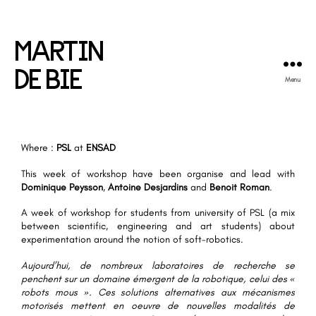
MARTIN
DE BIE
Menu
Where :
PSL
at
ENSAD
This week of workshop have been organise and lead with
Dominique Peysson
,
Antoine Desjardins
and
Benoit Roman
.
A week of workshop for students from university of PSL (a mix
between scientific, engineering and art students) about
experimentation around the notion of soft-robotics.
Aujourd’hui, de nombreux laboratoires de recherche se
penchent sur un domaine émergent de la robotique, celui des «
robots mous ». Ces solutions alternatives aux mécanismes
motorisés mettent en oeuvre de nouvelles modalités de