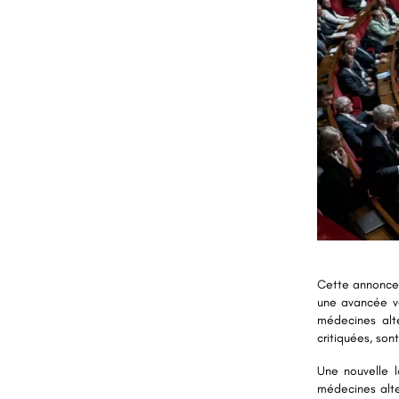
Cette annonce 
une avancée ve
médecines alte
critiquées, so
Une nouvelle l
médecines alte