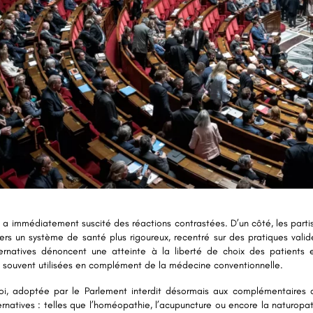
a immédiatement suscité des réactions contrastées. D’un côté, les part
rs un système de santé plus rigoureux, recentré sur des pratiques validé
rnatives dénoncent une atteinte à la liberté de choix des patients e
nt souvent utilisées en complément de la médecine conventionnelle.
oi, adoptée par le Parlement interdit désormais aux complémentaires 
rnatives : telles que l’homéopathie, l’acupuncture ou encore la naturopa