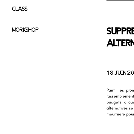
CLASS
SUPPRE
WORKSHOP
ALTER
18 JUIN 2
Parmi les pro
rassemblement
budgets allou
alternatives s
meurtrière pou