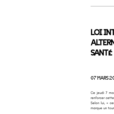
LOI IN
ALTERN
SANTÉ
07 MARS 2
Ce jeudi 7 mar
renforcer cette
Selon lui, « c
marque un tourn